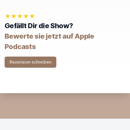
G
N
O
★★★★★
R
E
Gefällt Dir die Show?
T
H
Bewerte sie jetzt auf Apple
I
S
Podcasts
F
I
E
Rezension schreiben
L
D