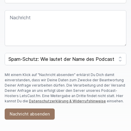
NACHRICHT
I
F
SPAM CAPTCHA
Y
O
U
A
Mit einem Klick auf "Nachricht absenden" erklärst Du Dich damit
R
einverstanden, dass wir Deine Daten zum Zwecke der Beantwortung
E
Deiner Anfrage verarbeiten dürfen. Die Verarbeitung und der Versand
A
Deiner Anfrage an uns erfolgt über den Server unseres Podcast-
H
Hosters LetsCast.fm. Eine Weitergabe an Dritte findet nicht statt. Hier
U
kannst Du die
Datenschutzerklärung & Widerrufshinweise
einsehen.
M
A
Nachricht absenden
N
,
I